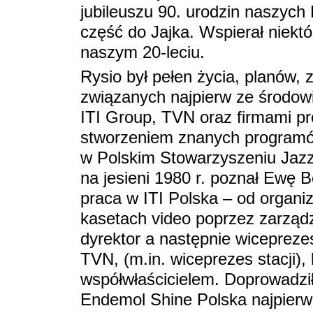
jubileuszu 90. urodzin naszych
część do Jajka. Wspierał niekt
naszym 20-leciu.
Rysio był pełen życia, planów
związanych najpierw ze środowi
ITI Group, TVN oraz firmami pr
stworzeniem znanych programów 
w Polskim Stowarzyszeniu Jaz
na jesieni 1980 r. poznał Ewę 
praca w ITI Polska – od organiza
kasetach video poprzez zarządza
dyrektor a następnie wiceprezes
TVN, (m.in. wiceprezes stacji), 
współwłaścicielem. Doprowadził
Endemol Shine Polska najpierw j