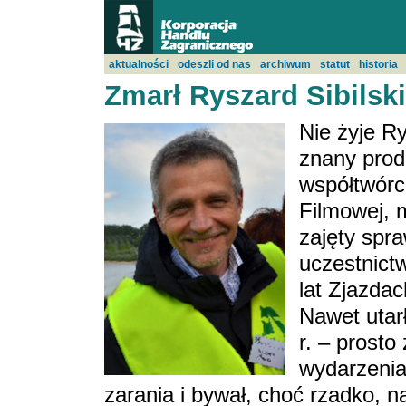
aktualności
odeszli od nas
archiwum
statut
historia
Zmarł Ryszard Sibilsk
Nie żyje R
znany produ
współtwórc
Filmowej,
zajęty spr
uczestnict
lat Zjazda
Nawet utarł
r. – prosto
wydarzenia.
zarania i bywał, choć rzadko, n