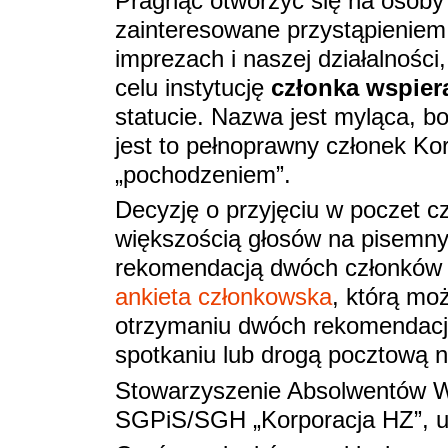
Pragnąc otworzyć się na osob
zainteresowane przystąpieniem 
imprezach i naszej działalnośc
celu instytucję
członka wspier
statucie. Nazwa jest myląca, b
jest to pełnoprawny członek Korp
„pochodzeniem”.
Decyzję o przyjęciu w poczet 
większością głosów na pisemny
rekomendacją dwóch członków 
ankieta członkowska
, którą mo
otrzymaniu dwóch rekomendacji
spotkaniu lub drogą pocztową n
Stowarzyszenie Absolwentów W
SGPiS/SGH „Korporacja HZ”, u