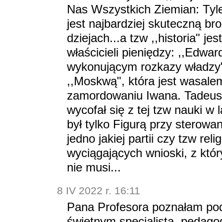
Nas Wszystkich Ziemian: Tyl
jest najbardziej skuteczną br
dziejach...a tzw ,,historia" je
właścicieli pieniędzy: ,,Edwar
wykonującym rozkazy władzy"..
,,Moskwą", która jest wasale
zamordowaniu Iwana. Tadeusz
wycofał się z tej tzw nauki w
był tylko Figurą przy stero
jedno jakiej partii czy tzw re
wyciągających wnioski, z kt
nie musi...
8 IV 2022 r. 16:11
Pana Profesora poznałam pod
świetnym specjalistą, pedago