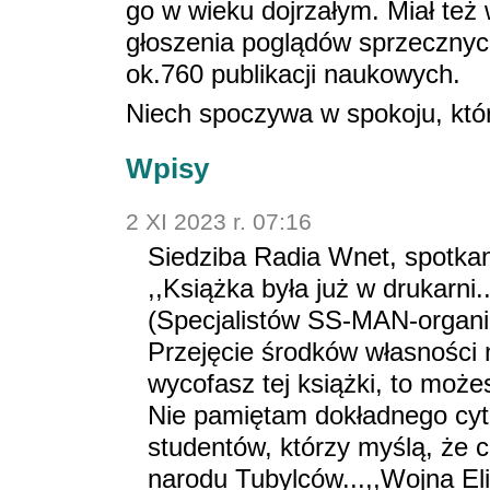
go w wieku dojrzałym. Miał też
głoszenia poglądów sprzecznych
ok.760 publikacji naukowych.
Niech spoczywa w spokoju, któ
Wpisy
2 XI 2023 r. 07:16
Siedziba Radia Wnet, spotkani
,,Książka była już w drukarni
(Specjalistów SS-MAN-organiz
Przejęcie środków własności ni
wycofasz tej książki, to mo
Nie pamiętam dokładnego cyta
studentów, którzy myślą, że 
narodu Tubylców...,,Wojna Eli