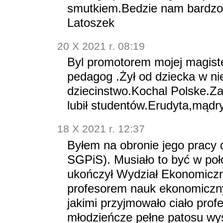
smutkiem.Bedzie nam bardzo
Latoszek
20 X 2021 r. 08:19
Byl promotorem mojej magiste
pedagog .Żył od dziecka w n
dziecinstwo.Kochal Polske.Za
lubił studentów.Erudyta,mądr
18 X 2021 r. 12:37
Byłem na obronie jego pracy
SGPiS). Musiało to być w poło
ukończył Wydział Ekonomiczn
profesorem nauk ekonomiczn
jakimi przyjmowało ciało profe
młodzieńcze pełne patosu wys