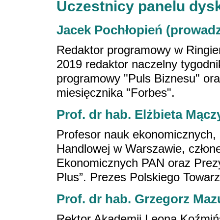
Uczestnicy panelu dys
Jacek Pochłopień (prowad
Redaktor programowy w Ringier
2019 redaktor naczelny tygodni
programowy "Puls Biznesu" oraz
miesięcznika "Forbes".
Prof. dr hab. Elżbieta Mąc
Profesor nauk ekonomicznych, 
Handlowej w Warszawie, człon
Ekonomicznych PAN oraz Prezy
Plus”. Prezes Polskiego Towa
Prof. dr hab. Grzegorz Maz
Rektor Akademii Leona Koźmiń