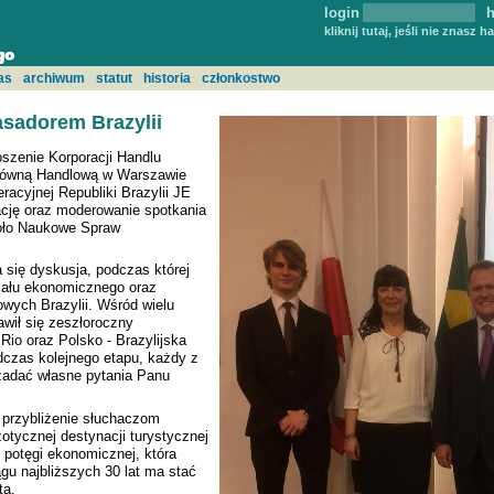
login
h
kliknij tutaj, jeśli nie znasz h
as
archiwum
statut
historia
członkostwo
sadorem Brazylii
szenie Korporacji Handlu
łówną Handlową w Warszawie
acyjnej Republiki Brazylii JE
ację oraz moderowanie spotkania
oło Naukowe Spraw
 się dyskusja, podczas której
jału ekonomicznego oraz
wych Brazylii. Wśród wielu
wił się zeszłoroczny
io oraz Polsko - Brazylijska
czas kolejnego etapu, każdy z
zadać własne pytania Panu
 przybliżenie słuchaczom
gzotycznej destynacji turystycznej
 potęgi ekonomicznej, która
gu najbliższych 30 lat ma stać
ta.