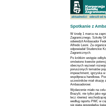
aktualności
odeszli od n
Spotkanie z Amba
W środę 1 marca na zapro
Zagranicznego, Szkołę G
odwiedził Ambasador Feder
Alfredo Leoni. Za organiz
odpowiadał Studenckie K
Zagranicznych.
Po krótkim wstępie odbyła
omówiono kwestie potenc
obecnych wyzwań rozwojo
poruszonych tematów poja
impeachment, igrzyska w R
współpraca handlowa. Pod
uczestników miał okazję 
Ambasadorowi.
Wydarzenie miało na celu
Brazylii, nie tylko jako e
lecz również wschodzącej
według raportu PWC w cią
się piątą gospodarką świa