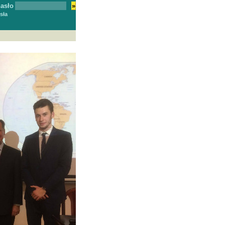
asło
»
asła