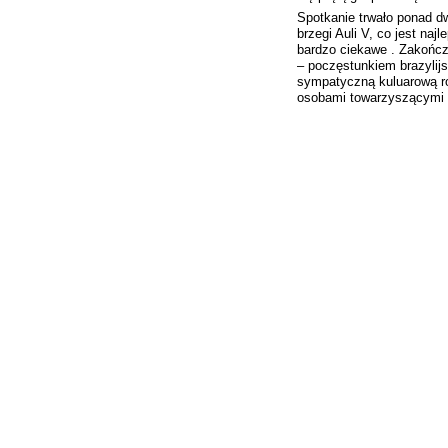
Spotkanie trwało ponad dw
brzegi Auli V, co jest na
bardzo ciekawe . Zakończ
– poczęstunkiem brazylij
sympatyczną kuluarową 
osobami towarzyszącymi 